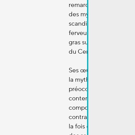
remarquables fresques 
des mystérieuses forêt
scandinaves, réalisées 
ferveur et précision au 
gras sur les murs du 
du Cercle Cité.
Ses œuvres mêlent réf
la mythologie nordique
préoccupations écolog
contemporaines dans 
compositions traversée
contradictions. Elles é
la fois des rêves de be