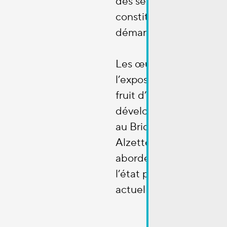
des sentiments d’inqui
constituant ainsi le cœ
démarche artistique.
Les œuvres mises en s
l’exposition
Anvil Dust
fruit d’une recherche qu
développe lors d’une r
au Bridderhaus à Esch-
Alzette. À travers ce pro
aborde des thématiques
l’état préoccupant du
actuel : destruction de