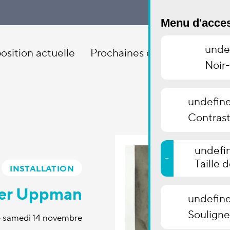
Menu d'acces
unde
osition actuelle
Prochaines expositions
Ex
Noir
undefin
Contrast
undefi
-
Taille 
INSTALLATION
der Uppman
undefin
Souligner
 – samedi 14 novembre