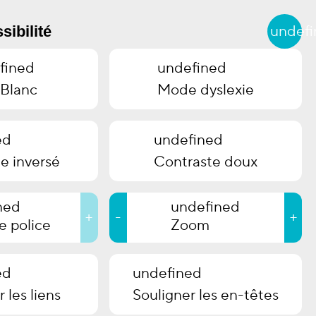
undef
sibilité
fined
undefined
positions passées
Qui sommes-nous ?
-Blanc
Mode dyslexie
Contact
ed
undefined
e inversé
Contraste doux
ned
undefined
+
-
+
de police
Zoom
ed
undefined
 les liens
Souligner les en-têtes