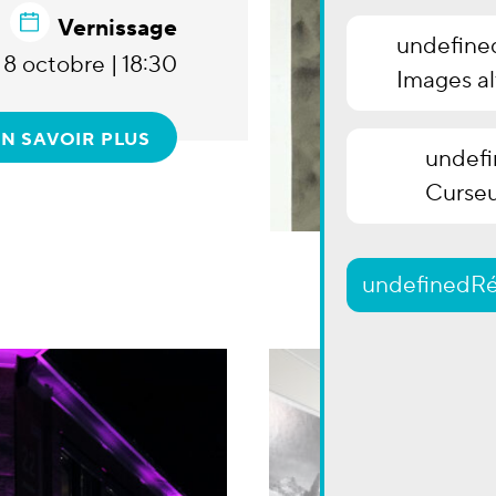
Vernissage
undefine
 8 octobre | 18:30
Images al
N SAVOIR PLUS
undef
Curseu
undefined
Ré