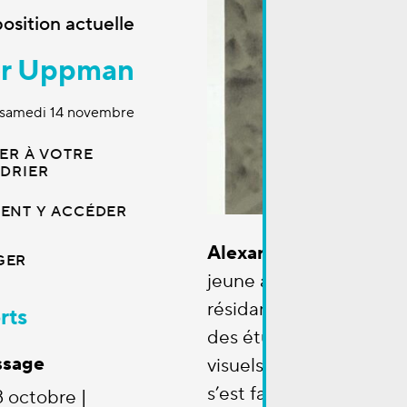
osition actuelle
der Uppman
– samedi 14 novembre
ER À VOTRE
DRIER
NT Y ACCÉDER
Alexandra Uppman
est
GER
jeune artiste d’origine 
résidant au Luxembour
rts
des études et un maste
ssage
visuels à l’ERG de Bruxe
s’est fait connaître par 
8 octobre |