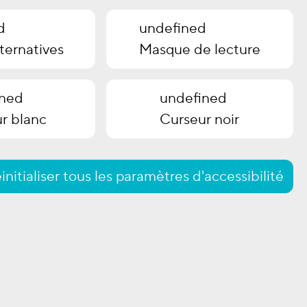
d
undefined
ternatives
Masque de lecture
ined
undefined
r blanc
Curseur noir
initialiser tous les paramètres d'accessibilité