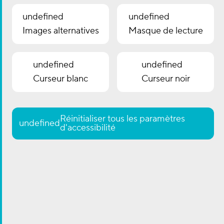
Utilisation des données personnelles
collectées
undefined
undefined
Commentaires
Images alternatives
Masque de lecture
Quand vous laissez un commentaire sur notre site
web, les données inscrites dans le formulaire de
undefined
undefined
commentaire, mais aussi votre adresse IP et l’agent
Curseur blanc
Curseur noir
utilisateur de votre navigateur sont collectés pour
nous aider à la détection des commentaires
indésirables.
Réinitialiser tous les paramètres
undefined
d'accessibilité
Une chaîne anonymisée créée à partir de votre
adresse de messagerie (également appelée hash)
peut être envoyée au service Gravatar pour vérifier si
vous utilisez ce dernier. Les clauses de confidentialité
du service Gravatar sont disponibles ici :
https://automattic.com/privacy/. Après validation de
votre commentaire, votre photo de profil sera visible