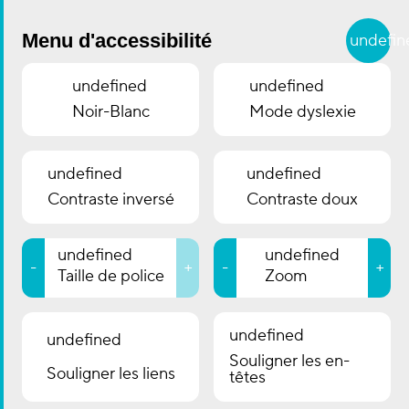
Skip to main content
Menu d'accessibilité
undefin
GALERIE D'ART
undefined
undefined
DU THÉÂTRE D'ESCH
Noir-Blanc
Mode dyslexie
undefined
Exposition actuelle
Prochaines expositions
undefined
Aller à
Contraste inversé
Contraste doux
Mentions légales
undefined
undefined
-
+
-
+
Taille de police
Zoom
Qui sommes-nous ?
L’adresse de notre site Web est :
undefined
undefined
https://localhost:8000.
Souligner les en-
Souligner les liens
têtes